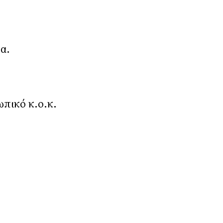
α.
πικό κ.ο.κ.