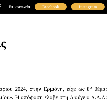
ς
Επικοινωνία
Facebook
Instagram
ας
ο
ριου 2024, στην Ερμιόνη, είχε ως 8
θέμα
ίου». Η απόφαση έλαβε στη Διαύγεια Α.Δ.Α: