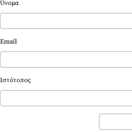
Ό
E
Ιστότοπος