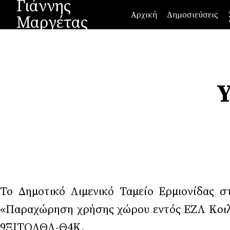
Γιάννης
Αρχική
Δημοσιεύσεις
Μαργέτας
Υ
Το Δημοτικό Λιμενικό Ταμείο Ερμιονίδας σ
«Παραχώρηση χρήσης χώρου εντός ΕΖΛ Κοιλά
9ΞΙΤΟΛΘΛ-Θ4Κ.