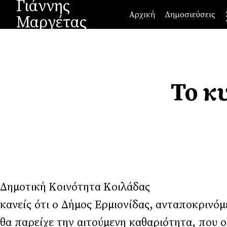
Γιάννης
Αρχική
Δημοσιεύσεις
Μαργέτας
Το κ
Δημοτική Κοινότη
κανείς ότι ο Δήμος Ερμιονίδας, ανταποκρινόμ
θα παρείχε την αιτούμενη καθαριότ