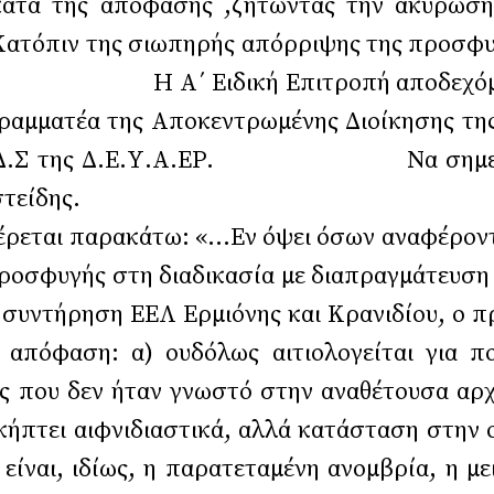
κατά της απόφασης ,ζητώντας την ακύρωσή
 Κατόπιν της σιωπηρής απόρριψης της προσφυ
 Ειδική Επιτροπή αποδεχόμενη πλή
αμματέα της Αποκεντρωμένης Διοίκησης της 
 του Δ.Σ της Δ.Ε.Υ.Α.ΕΡ. Να σημειωθεί
. Μπίμπας Αριστείδης. Εξαιρετ
φέρεται παρακάτω: «…Εν όψει όσων αναφέρον
 προσφυγής στη διαδικασία με διαπραγμάτευσ
αι συντήρηση ΕΕΛ Ερμιόνης και Κρανιδίου, ο
ω απόφαση: α) ουδόλως αιτιολογείται για 
ός που δεν ήταν γνωστό στην αναθέτουσα αρχ
σκήπτει αιφνιδιαστικά, αλλά κατάσταση στην 
ίναι, ιδίως, η παρατεταμένη ανομβρία, η μ