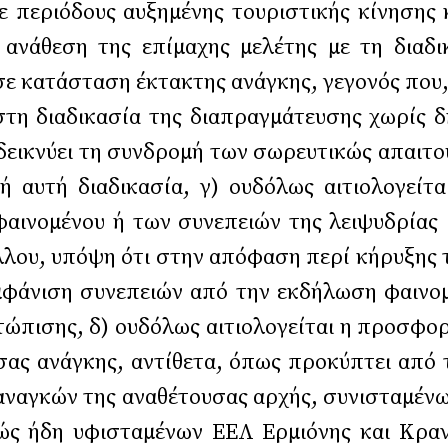
 περιόδους αυξημένης τουριστικής κίνησης κ
 ανάθεση της επίμαχης μελέτης με τη διαδ
σε κατάσταση έκτακτης ανάγκης, γεγονός που,
η διαδικασία της διαπραγμάτευσης χωρίς δ
εικνύει τη συνδρομή των σωρευτικώς απαιτο
ή αυτή διαδικασία, γ) ουδόλως αιτιολογείτ
ινομένου ή των συνεπειών της λειψυδρίας ( 
λλου, υπόψη ότι στην απόφαση περί κήρυξης 
μφάνιση συνεπειών από την εκδήλωση φαινομ
τώπισης, δ) ουδόλως αιτιολογείται η προσφορ
σας ανάγκης, αντίθετα, όπως προκύπτει από 
ναγκών της αναθέτουσας αρχής, συνισταμένων
 ήδη υφισταμένων ΕΕΛ Ερμιόνης και Κρανιδί