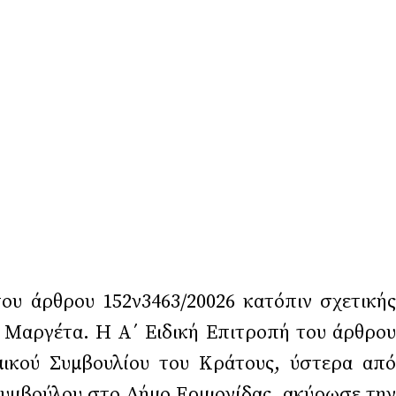
ου άρθρου 152ν3463/20026 κατόπιν σχετικής
 Μαργέτα. Η Α΄ Ειδική Επιτροπή του άρθρου
μικού Συμβουλίου του Κράτους, ύστερα από
υμβούλου στο Δήμο Ερμιονίδας, ακύρωσε την