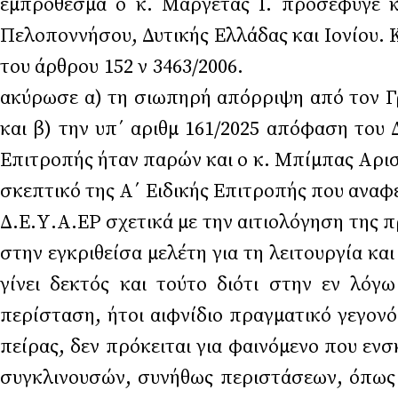
εμπρόθεσμα ο κ. Μαργέτας Ι. προσέφυγε 
Πελοποννήσου, Δυτικής Ελλάδας και Ιονίου.
του άρθρου 152 ν 3463/2006. Η Α΄
ακύρωσε α) τη σιωπηρή απόρριψη από τον Γρ
και β) την υπ΄ αριθμ 161/2025 απόφαση
Επιτροπής ήταν παρών και ο κ
σκεπτικό της Α΄ Ειδικής Επιτροπής που ανα
Δ.Ε.Υ.Α.ΕΡ σχετικά με την αιτιολόγηση της
στην εγκριθείσα μελέτη για τη λειτουργία κ
γίνει δεκτός και τούτο διότι στην εν λόγ
περίσταση, ήτοι αιφνίδιο πραγματικό γεγον
πείρας, δεν πρόκειται για φαινόμενο που εν
συγκλινουσών, συνήθως περιστάσεων, όπως ε