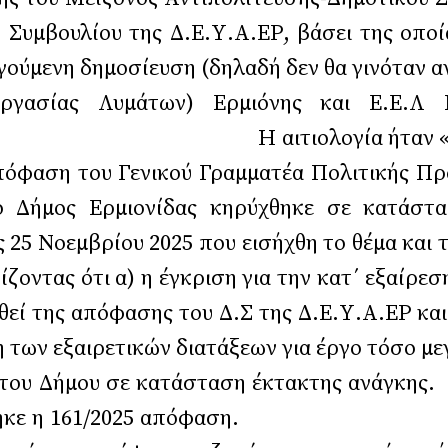
ύ Συμβουλίου της Δ.Ε.Υ.Α.ΕΡ, βάσει της οπο
ύμενη δημοσίευση (δηλαδή δεν θα γινόταν ανο
ργασίας Λυμάτων) Ερμιόνης και Ε.Ε.Λ Κρ
Η αιτιολογία ήταν «λόγω κατεπε
πόφαση του Γενικού Γραμματέα Πολιτικής Πρ
 Δήμος Ερμιονίδας κηρύχθηκε σε κατάστασ
ου 2025 που εισήχθη το θέμα και το εισ
οντας ότι α) η έγκριση για την κατ΄ εξαίρεσ
εί της απόφασης του Δ.Σ της Δ.Ε.Υ.Α.ΕΡ και
ων εξαιρετικών διατάξεων για έργο τόσο μεγ
του Δήμου σε κατάσταση έκτακτης ανάγκης. 
έτσι λήφθηκε η 161/2025 απόφαση.