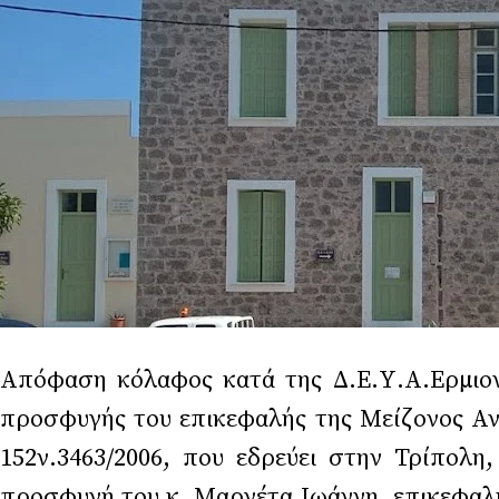
Απόφαση κόλαφος κατά της Δ.Ε.Υ.Α.Ερμιονί
προσφυγής του επικεφαλής της Μείζονος Αντ
152ν.3463/2006, που εδρεύει στην Τρίπολ
προσφυγή του κ. Μαργέτα Ιωάννη, επικεφαλή